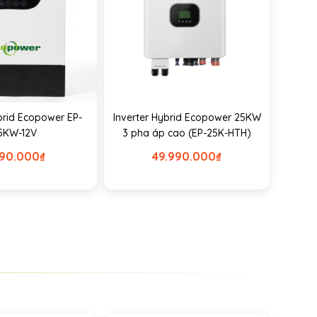
brid Ecopower EP-
Inverter Hybrid Ecopower 25KW
.5KW-12V
3 pha áp cao (EP-25K-HTH)
690.000
₫
49.990.000
₫