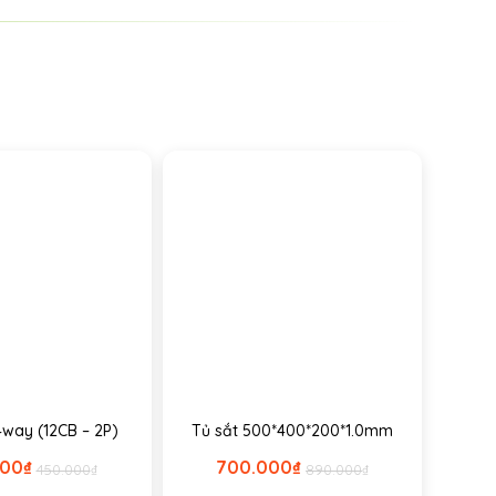
4way (12CB – 2P)
Tủ sắt 500*400*200*1.0mm
000
₫
700.000
₫
450.000
₫
890.000
₫