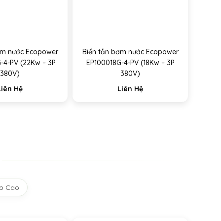
ơm nước Ecopower
Biến tần bơm nước Ecopower
-4-PV (22Kw – 3P
EP100018G-4-PV (18Kw – 3P
380V)
380V)
Liên Hệ
Liên Hệ
Áp Cao