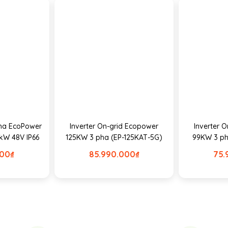
 Pha EcoPower
Inverter On-grid Ecopower
Inverter 
kW 48V IP66
125KW 3 pha (EP-125KAT-5G)
99KW 3 ph
000
₫
85.990.000
₫
75.