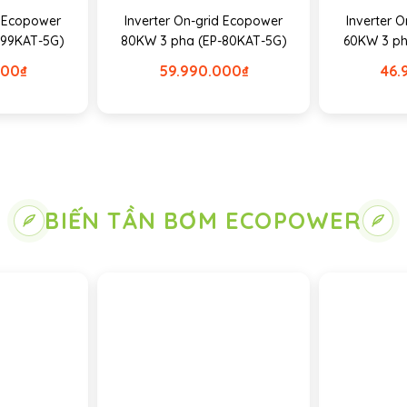
d Ecopower
Inverter On-grid Ecopower
Inverter 
-99KAT-5G)
80KW 3 pha (EP-80KAT-5G)
60KW 3 ph
000
₫
59.990.000
₫
46.
BIẾN TẦN BƠM ECOPOWER