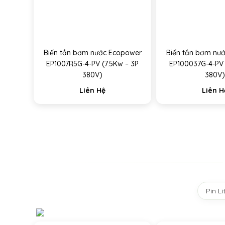
Biến tần bơm nước Ecopower
Biến tần bơm nư
EP1007R5G-4-PV (7.5Kw – 3P
EP100037G-4-PV 
380V)
380V)
Liên Hệ
Liên H
Pin L