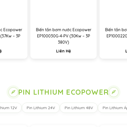
ớc Ecopower
Biến tần bơm nước Ecopower
Biến tần b
(37Kw – 3P
EP100030G-4-PV (30Kw – 3P
EP100022G
380V)
ệ
Liên Hệ
PIN LITHIUM ECOPOWER
ithium 12V
Pin Lithium 24V
Pin Lithium 48V
Pin Lithium 