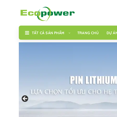
TẤT CẢ SẢN PHẨM
TRANG CHỦ
DỰ Á