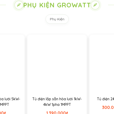
PHỤ KIỆN GROWATT
Phụ Kiện
òa lưới 5kW-
Tủ điện lắp sẵn hòa lưới 1kW-
Tủ điện 2
2MPPT
4kW 1pha 1MPPT
300.
00
₫
1.390.000
₫