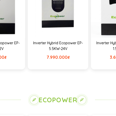
Ecopower EP-
Inverter Hybrid Ecopower EP-
Inverter Hy
2V
5.5KW-24V
1
00
₫
7.990.000
₫
3.
ECOPOWER