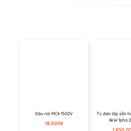
Đầu nối MC4 1500V
Tủ điện lắp sẵn h
6kW 1pha 
18.000
₫
1.850.0