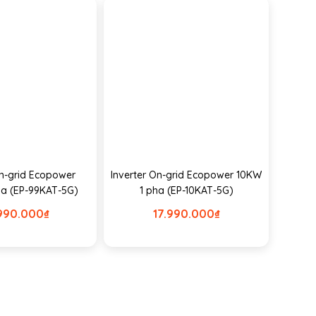
On-grid Ecopower
Inverter On-grid Ecopower 10KW
a (EP-99KAT-5G)
1 pha (EP-10KAT-5G)
990.000
₫
17.990.000
₫