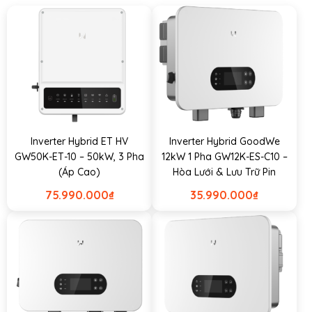
Inverter Hybrid ET HV
Inverter Hybrid GoodWe
GW50K-ET-10 – 50kW, 3 Pha
12kW 1 Pha GW12K-ES-C10 –
(Áp Cao)
Hòa Lưới & Lưu Trữ Pin
75.990.000
₫
35.990.000
₫