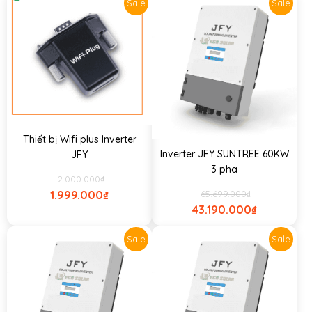
Sale
Sale
Thiết bị Wifi plus Inverter
Inverter JFY SUNTREE 60KW
JFY
3 pha
2.000.000
₫
65.699.000
₫
1.999.000
₫
43.190.000
₫
Sale
Sale