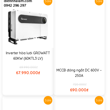
Sale
Sale
Inverter hòa lưới GROWATT
60KW (60KTL3 LV)
69.990.000
₫
MCCB đóng ngắt DC 600V –
67.990.000
₫
250A
720.000
₫
690.000
₫
Sale
Sale