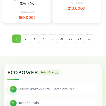
220.000
₫
32A, 40A
210.000
₫
180.000
₫
150.000
₫
→
1
2
3
4
…
21
22
23
ECOPOWER
Hotline: 0909 296 297 - 0937 296 297
Liên hệ tư vấn