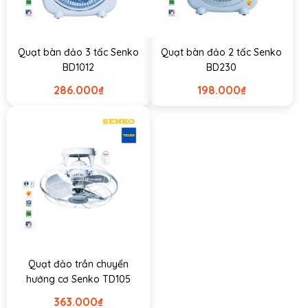
Quạt bàn đảo 3 tấc Senko
Quạt bàn đảo 2 tấc Senko
BD1012
BD230
286.000
₫
198.000
₫
Quạt đảo trần chuyển
hướng cơ Senko TD105
363.000
₫