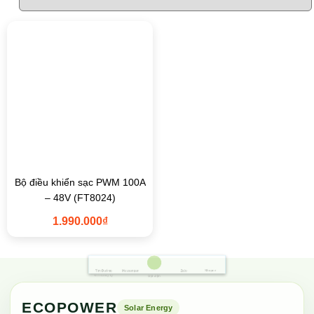
Bộ điều khiển sạc PWM 100A
– 48V (FT8024)
1.990.000
₫
Shopee
Tìm Đường
Messenger
Zalo
Đến Công Ty
Gọi điện
ECOPOWER