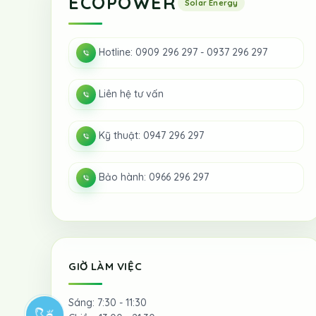
ECOPOWER
Hotline: 0909 296 297 - 0937 296 297
Liên hệ tư vấn
Kỹ thuật: 0947 296 297
Bảo hành: 0966 296 297
GIỜ LÀM VIỆC
Sáng: 7:30 - 11:30