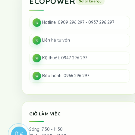
ECOPOWER
Hotline: 0909 296 297 - 0937 296 297
Liên hệ tư vấn
Kỹ thuật: 0947 296 297
Bảo hành: 0966 296 297
GIỜ LÀM VIỆC
Sáng: 7:30 - 11:30