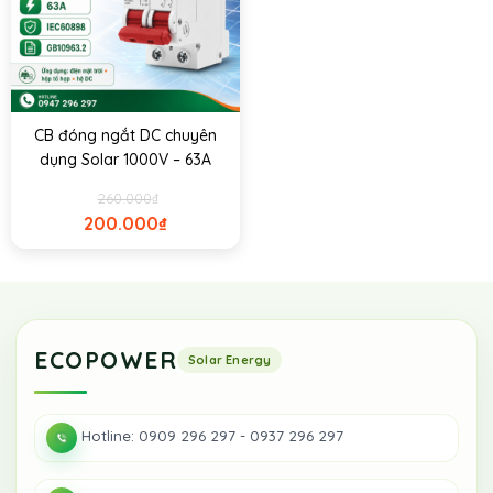
CB đóng ngắt DC chuyên
dụng Solar 1000V – 63A
260.000
₫
200.000
₫
ECOPOWER
Hotline: 0909 296 297 - 0937 296 297