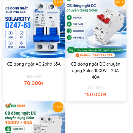
Sale
Sale
CB đóng ngắt AC 2pha 63A
CB đóng ngắt DC chuyên
dụng Solar 1000V – 20A,
120.000
₫
40A
70.000
₫
200.000
₫
150.000
₫
Sale