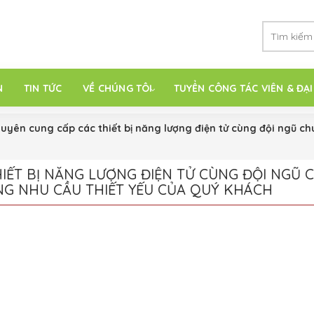
N
TIN TỨC
VỀ CHÚNG TÔI
TUYỂN CÔNG TÁC VIÊN & ĐẠI
yên cung cấp các thiết bị năng lượng điện tử cùng đội ngũ chu
”
ẾT BỊ NĂNG LƯỢNG ĐIỆN TỬ CÙNG ĐỘI NGŨ C
NG NHU CẦU THIẾT YẾU CỦA QUÝ KHÁCH