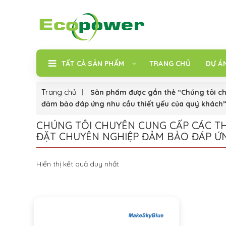
TẤT CẢ SẢN PHẨM
TRANG CHỦ
DỰ Á
Trang chủ
Sản phẩm được gắn thẻ “Chúng tôi chu
đảm bảo đáp ứng nhu cầu thiết yếu của quý khách
CHÚNG TÔI CHUYÊN CUNG CẤP CÁC THI
ĐẶT CHUYÊN NGHIỆP ĐẢM BẢO ĐÁP Ứ
Hiển thị kết quả duy nhất