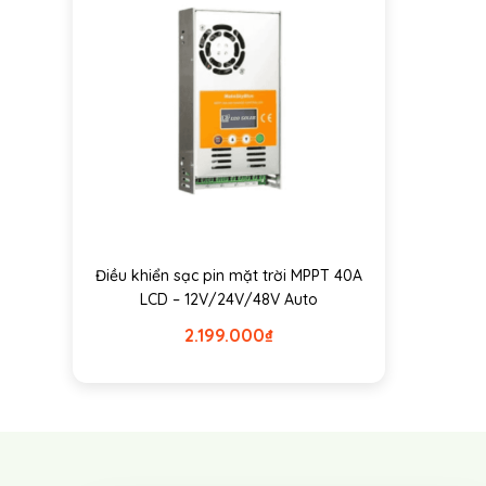
Điều khiển sạc pin mặt trời MPPT 40A
LCD – 12V/24V/48V Auto
2.199.000
₫