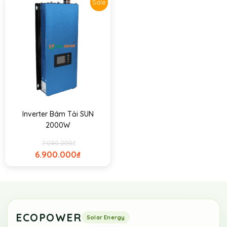
Sale
Inverter Bám Tải SUN
2000W
7.090.000
₫
6.900.000
₫
ECOPOWER