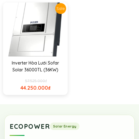
Sale
Inverter Hòa Lưới Sofar
Solar 36000TL (36KW)
57.525.000
₫
44.250.000
₫
ECOPOWER