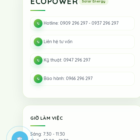
ECOPOWER
Hotline: 0909 296 297 - 0937 296 297
Liên hệ tư vấn
Kỹ thuật: 0947 296 297
Bảo hành: 0966 296 297
GIỜ LÀM VIỆC
Sáng: 7:30 - 11:30