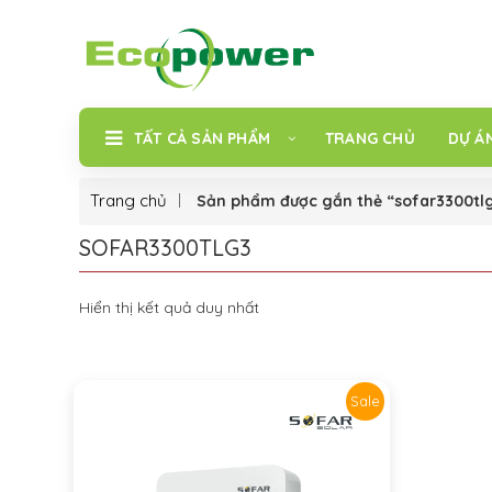
TẤT CẢ SẢN PHẨM
TRANG CHỦ
DỰ Á
Trang chủ
Sản phẩm được gắn thẻ “sofar3300tl
SOFAR3300TLG3
Hiển thị kết quả duy nhất
Sale