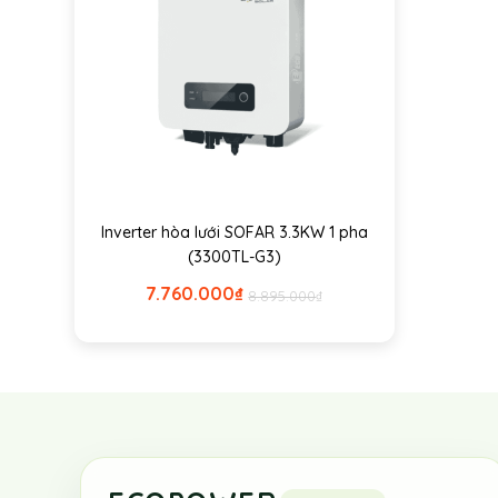
Inverter hòa lưới SOFAR 3.3KW 1 pha
(3300TL-G3)
7.760.000
₫
8.895.000
₫