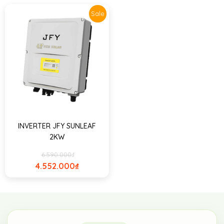
Sale
INVERTER JFY SUNLEAF
2KW
6.590.000
₫
4.552.000
₫