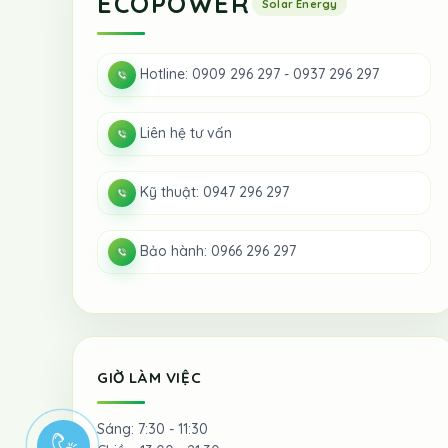
ECOPOWER
Hotline: 0909 296 297 - 0937 296 297
Liên hệ tư vấn
Kỹ thuật: 0947 296 297
Bảo hành: 0966 296 297
GIỜ LÀM VIỆC
Sáng: 7:30 - 11:30