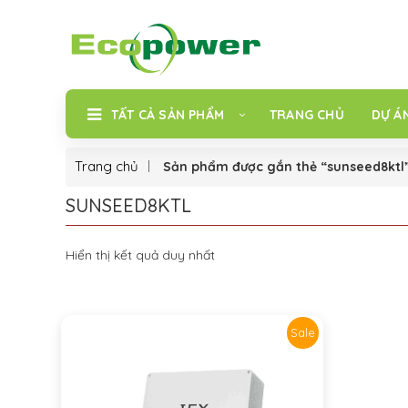
TẤT CẢ SẢN PHẨM
TRANG CHỦ
DỰ Á
Trang chủ
Sản phẩm được gắn thẻ “sunseed8ktl
SUNSEED8KTL
Hiển thị kết quả duy nhất
Sale