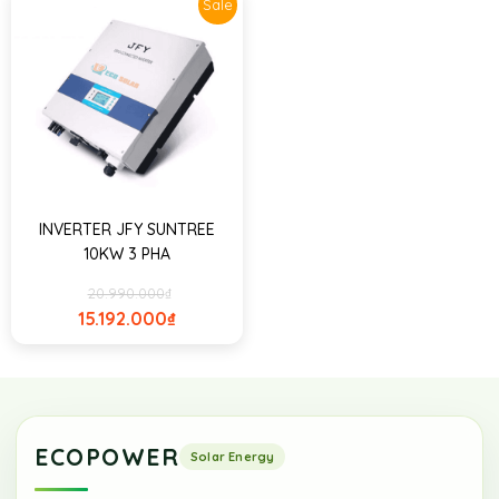
Sale
INVERTER JFY SUNTREE
10KW 3 PHA
20.990.000
₫
15.192.000
₫
ECOPOWER