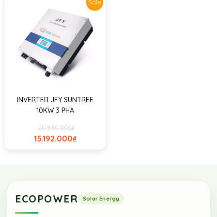
Sale
INVERTER JFY SUNTREE
10KW 3 PHA
20.990.000
₫
15.192.000
₫
ECOPOWER