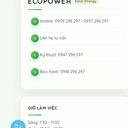
ECOPOWER
Hotline: 0909 296 297 - 0937 296 297
Liên hệ tư vấn
Kỹ thuật: 0947 296 297
Bảo hành: 0966 296 297
GIỜ LÀM VIỆC
Sáng: 7:30 - 11:30