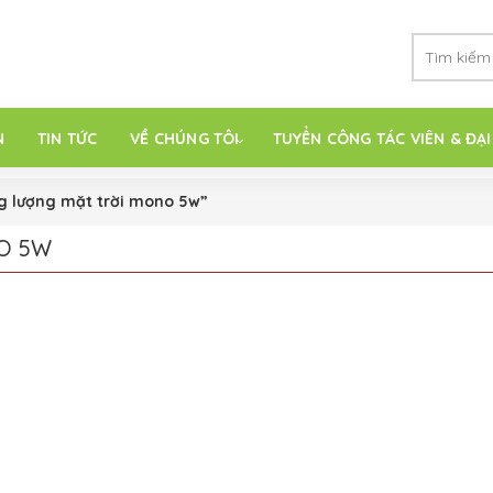
N
TIN TỨC
VỀ CHÚNG TÔI
TUYỂN CÔNG TÁC VIÊN & ĐẠI
g lượng mặt trời mono 5w”
O 5W