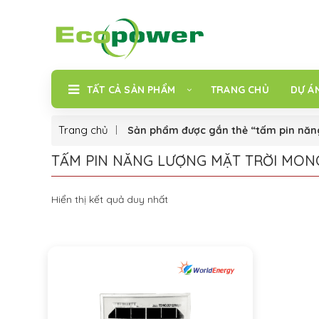
TẤT CẢ SẢN PHẨM
TRANG CHỦ
DỰ Á
Trang chủ
Sản phẩm được gắn thẻ “tấm pin năn
TẤM PIN NĂNG LƯỢNG MẶT TRỜI MON
Hiển thị kết quả duy nhất