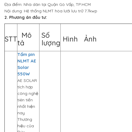
Địa điểm: Nhà dân tại Quận Gò Vấp, TP.HCM
Nội dung: Hệ thống NLMT hòa lưới lưu trữ 7.7kwp
2. Phương án đầu tư:
Mô
Số
STT
Hình Ảnh
tả
lượng
Tấm pin
NLMT AE
Solar
550W
AE SOLAR
tích hợp
công nghệ
tiên tiến
nhất hiện
nay
Thương
hiệu của