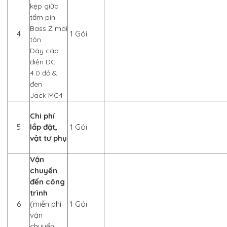
kẹp giữa
tấm pin
Bass Z mái
4
1 Gói
tôn
Dây cáp
điện DC
4.0 đỏ &
đen
Jack MC4
Chi phí
5
lắp đặt,
1 Gói
vật tư phụ
Vận
chuyển
đến công
trình
6
(miễn phí
1 Gói
vận
chuyển