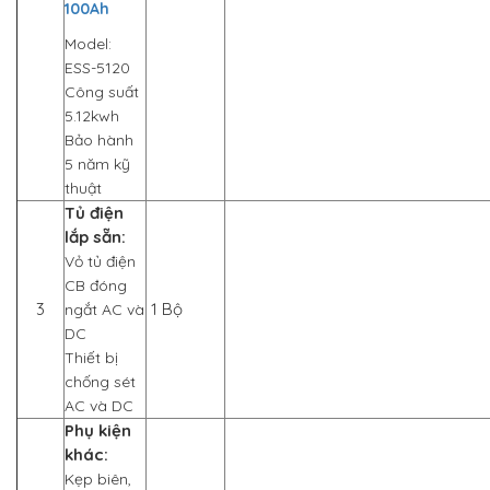
100Ah
Model:
ESS-5120
Công suất
5.12kwh
Bảo hành
5 năm kỹ
thuật
Tủ điện
lắp sẵn:
Vỏ tủ điện
CB đóng
3
1 Bộ
ngắt AC và
DC
Thiết bị
chống sét
AC và DC
Phụ kiện
khác:
Kẹp biên,