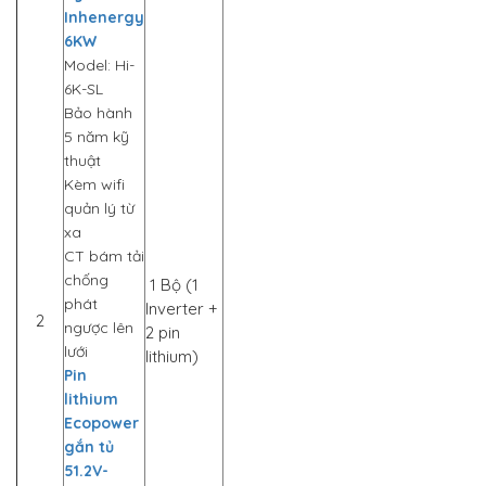
Inhenergy
6KW
Model: Hi-
6K-SL
Bảo hành
5 năm kỹ
thuật
Kèm wifi
quản lý từ
xa
CT bám tải
chống
1 Bộ (1
phát
Inverter +
2
ngược lên
2 pin
lưới
lithium)
Pin
lithium
Ecopower
gắn tủ
51.2V-