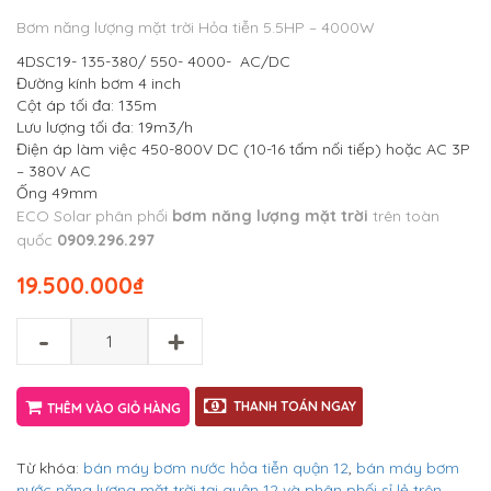
Bơm năng lượng mặt trời Hỏa tiễn 5.5HP – 4000W
4DSC19- 135-380/ 550- 4000- AC/DC
Đường kính bơm 4 inch
Cột áp tối đa: 135m
Lưu lượng tối đa: 19m3/h
Điện áp làm việc 450-800V DC (10-16 tấm nối tiếp) hoặc AC 3P
– 380V AC
Ống 49mm
ECO Solar phân phối
bơm năng lượng mặt trời
trên toàn
quốc
0909.296.297
19.500.000
₫
-
+
THANH TOÁN NGAY
THÊM VÀO GIỎ HÀNG
Từ khóa:
bán máy bơm nước hỏa tiễn quận 12
,
bán máy bơm
nước năng lượng mặt trời tại quận 12 và phân phối sỉ lẻ trên