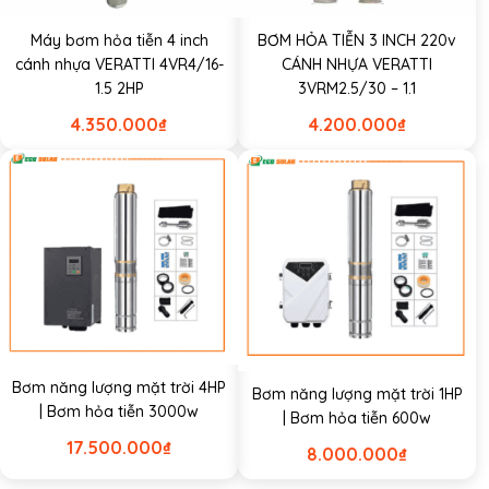
Máy bơm hỏa tiễn 4 inch
BƠM HỎA TIỄN 3 INCH 220v
cánh nhựa VERATTI 4VR4/16-
CÁNH NHỰA VERATTI
1.5 2HP
3VRM2.5/30 – 1.1
4.350.000
₫
4.200.000
₫
Bơm năng lượng mặt trời 4HP
Bơm năng lượng mặt trời 1HP
| Bơm hỏa tiễn 3000w
| Bơm hỏa tiễn 600w
17.500.000
₫
8.000.000
₫