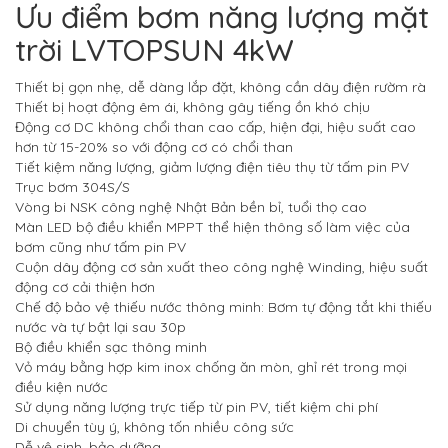
Ưu điểm bơm năng lượng mặt
trời LVTOPSUN 4kW
Thiết bị gọn nhẹ, dễ dàng lắp đặt, không cần dây điện rườm rà
Thiết bị hoạt động êm ái, không gây tiếng ồn khó chịu
Động cơ DC không chổi than cao cấp, hiện đại, hiệu suất cao
hơn từ 15-20% so với động cơ có chổi than
Tiết kiệm năng lượng, giảm lượng điện tiêu thụ từ tấm pin PV
Trục bơm 304S/S
Vòng bi NSK công nghệ Nhật Bản bền bỉ, tuổi thọ cao
Màn LED bộ điều khiển MPPT thể hiện thông số làm việc của
bơm cũng như tấm pin PV
Cuộn dây động cơ sản xuất theo công nghệ Winding, hiệu suất
động cơ cải thiện hơn
Chế độ bảo vệ thiếu nước thông minh: Bơm tự động tắt khi thiếu
nước và tự bật lại sau 30p
Bộ điều khiển sạc thông minh
Vỏ máy bằng hợp kim inox chống ăn mòn, ghỉ rét trong mọi
điều kiện nước
Sử dụng năng lượng trực tiếp từ pin PV, tiết kiệm chi phí
Di chuyển tùy ý, không tốn nhiều công sức
Dễ vệ sinh, bảo dưỡng