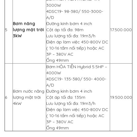
3000W
4DSC19- 98-380/ 550-3000-
A/D
Bơm năng
Đường kính bơm 4 inch
5
lượng mặt trời
Cột áp tối đa: 98m
17.500.000
3kW
Lưu lượng tối đa: 19m3/h
Điện áp làm việc 450-800V DC
( 10-16 tấm nối tiếp)
hoặc AC
3P – 380V AC
Ống 49mm
Bơm HỎA TIỄN Hybrid 5.5HP –
4000W
4DSC19- 135-380/ 550- 4000-
A/D
Bơm nước năng
Đường kính bơm 4 inch
6
lượng mặt trời
Cột áp tối đa: 135m
19.500.000
4kW
Lưu lượng tối đa: 19m3/h
Điện áp làm việc 450-800V DC
( 10-16 tấm nối tiếp) hoặc AC
3P – 380V AC
Ống 49mm