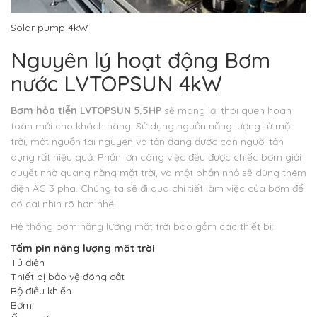
Solar pump 4kW
Nguyên lý hoạt động Bơm
nước LVTOPSUN 4kW
Bơm hỏa tiễn LVTOPSUN 5.5HP
sẽ mang lại thói quen hoàn
toàn mới cho khách hàng. Sử dụng nguồn năng lượng từ mặt
trời, một nguồn tài nguyên vô tận đang được con người tận
dụng rất hiệu quả. Phần lớn công việc đều được chiếc bơm giải
quyết nhờ quang năng mặt trời, và một phần nhỏ sẽ dùng thêm
điện AC 3 pha. Chúng ta sẽ đi qua chi tiết làm việc của bơm để
có cái nhìn rõ hơn nhé!
Hệ thống bơm năng lượng mặt trời bao gồm các thiết bị:
Tấm pin năng lượng mặt trời
Tủ điện
Thiết bị bảo vệ đóng cắt
Bộ điều khiển
Bơm