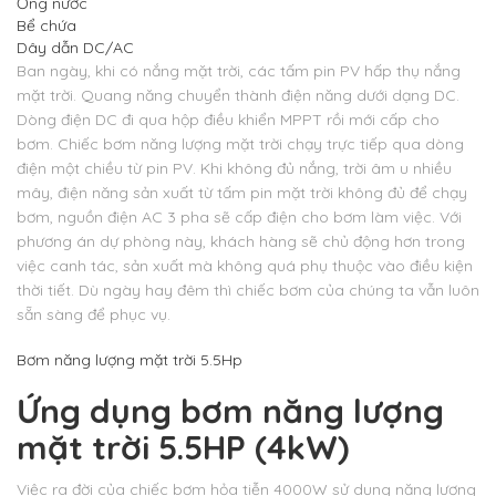
Ống nước
Bể chứa
Dây dẫn DC/AC
Ban ngày, khi có nắng mặt trời, các tấm pin PV hấp thụ nắng
mặt trời. Quang năng chuyển thành điện năng dưới dạng DC.
Dòng điện DC đi qua hộp điều khiển MPPT rồi mới cấp cho
bơm. Chiếc bơm năng lượng mặt trời chạy trực tiếp qua dòng
điện một chiều từ pin PV. Khi không đủ nắng, trời âm u nhiều
mây, điện năng sản xuất từ tấm pin mặt trời không đủ để chạy
bơm, nguồn điện AC 3 pha sẽ cấp điện cho bơm làm việc. Với
phương án dự phòng này, khách hàng sẽ chủ động hơn trong
việc canh tác, sản xuất mà không quá phụ thuộc vào điều kiện
thời tiết. Dù ngày hay đêm thì chiếc bơm của chúng ta vẫn luôn
sẵn sàng để phục vụ.
Bơm năng lượng mặt trời 5.5Hp
Ứng dụng bơm năng lượng
mặt trời 5.5HP (4kW)
Việc ra đời của chiếc bơm hỏa tiễn 4000W sử dụng năng lượng