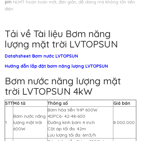
pin
NLMT hoàn toàn mới, đơn giản, dễ dàng mà không tốn tiền
điện.
Tải về Tài liệu Bơm năng
lượng mặt trời LVTOPSUN
Datahsheet Bơm nước LVTOPSUN
Hướng dẫn lắp đặt bơm năng lượng LVTOPSUN
Bơm nước năng lượng mặt
trời LVTOPSUN 4kW
STT
Mô tả
Thông số
Giá bán
Bơm hỏa tiễn 1HP 600W
Bơm nước năng
4DPC6- 42-48-600
1
lượng mặt trời
Đường kính bơm 4 inch
8.000.000
600W
Cột áp tối đa: 42m
Lưu lượng tối đa: 6m3/h