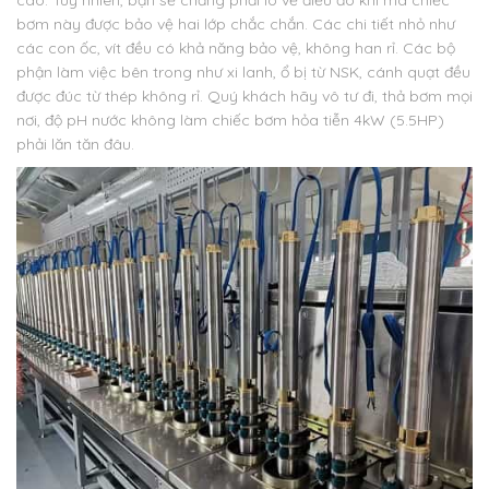
cao. Tuy nhiên, bạn sẽ chẳng phải lo về điều đó khi mà chiếc
bơm này được bảo vệ hai lớp chắc chắn. Các chi tiết nhỏ như
các con ốc, vít đều có khả năng bảo vệ, không han rỉ. Các bộ
phận làm việc bên trong như xi lanh, ổ bị từ NSK, cánh quạt đều
được đúc từ thép không rỉ. Quý khách hãy vô tư đi, thả bơm mọi
nơi, độ pH nước không làm chiếc bơm hỏa tiễn 4kW (5.5HP)
phải lăn tăn đâu.