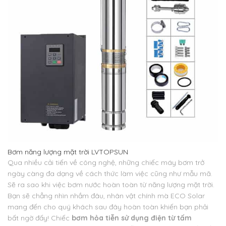
Bơm năng lượng mặt trời LVTOPSUN
Qua nhiều cải tiến về công nghệ, những chiếc máy bơm trở
ngày càng đa dạng về cách thức làm việc cũng như mẫu mã.
Sẽ ra sao khi việc bơm nước hoàn toàn từ năng lượng mặt trời.
Bạn sẽ chẳng nhìn nhầm đâu, nhân vật chính mà ECO Solar
mang đến cho quý khách sau đây hoàn toàn khiến bạn phải
bất ngờ đấy! Chiếc
bơm hỏa tiễn sử dụng điện từ tấm