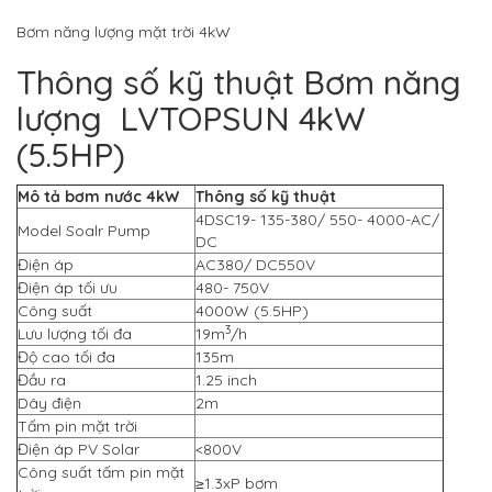
Bơm năng lượng mặt trời 4kW
Thông số kỹ thuật Bơm năng
lượng LVTOPSUN 4kW
(5.5HP)
Mô tả bơm nước 4kW
Thông số kỹ thuật
4DSC19- 135-380/ 550- 4000-AC/
Model Soalr Pump
DC
Điện áp
AC380/ DC550V
Điện áp tối ưu
480- 750V
Công suất
4000W (5.5HP)
3
Lưu lượng tối đa
19m
/h
Độ cao tối đa
135m
Đầu ra
1.25 inch
Dây điện
2m
Tấm pin mặt trời
Điện áp PV Solar
<800V
Công suất tấm pin mặt
≥1.3xP bơm