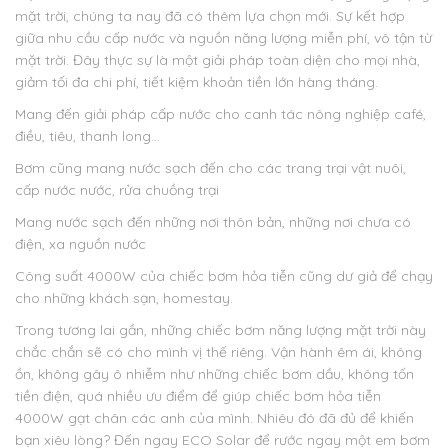
mặt trời, chúng ta nay đã có thêm lựa chọn mới. Sự kết hợp
giữa nhu cầu cấp nước và nguồn năng lượng miễn phí, vô tận từ
mặt trời. Đây thực sự là một giải pháp toàn diện cho mọi nhà,
giảm tối đa chi phí, tiết kiệm khoản tiền lớn hàng tháng.
Mang đến giải pháp cấp nước cho canh tác nông nghiệp café,
điều, tiêu, thanh long…
Bơm cũng mang nước sạch đến cho các trang trại vật nuôi,
cấp nước nước, rửa chuồng trại
Mang nước sạch đến những nơi thôn bản, những nơi chưa có
điện, xa nguồn nước
Công suất 4000W của chiếc bơm hỏa tiễn cũng dư giả để chạy
cho những khách sạn, homestay.
Trong tương lai gần, những chiếc bơm năng lượng mặt trời này
chắc chắn sẽ có cho mình vị thế riêng. Vận hành êm ái, không
ồn, không gây ô nhiễm như những chiếc bơm dầu, không tốn
tiền điện, quá nhiều ưu điểm để giúp chiếc bơm hỏa tiễn
4000W gạt chân các anh của mình. Nhiêu đó đã đủ để khiến
bạn xiêu lòng? Đến ngay ECO Solar để rước ngay một em bơm