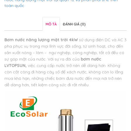
toàn quốc
MÔ TẢ
ĐÁNH GIÁ (0)
Bơm nước năng lượng mặt trời 4kW
sử dụng điện DC và AC 3
pha phục vụ trong mọi lĩnh vực đời sống, từ sinh hoạt, cho đến
sản xuất nông – lâm – ngư nghiệp, công nghiệp, tất cả đều có
sự góp mặt của nước. Với sự ra đời của
bơm nước
LVTOPSUN,
việc cung cấp nước trở nên dễ dàng hơn. Không
còn cất công đi hàng cây số để xách nước, không còn lo lắng
mùa khô hạn, những chiếc bơm đưa nước đến mọi nơi trở nên
dễ dàng hơn, tiết kiệm công sức đi rất nhiều.