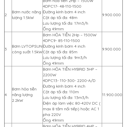
Bơm hỏa tiễn 2Hp – 1500W
4DPC17- 48-110-1500
Bơm nước năng
Đường kính bơm 4 inch
2
9.900.000
lượng 1.5kW
Cột áp tối đa: 48m
Lưu lượng tối đa: 17m3/h
Ống 49mm
Bơm HỎA TIỄN 2Hp – 1500W
4DPC9- 85-110-1500
Bơm LVTOPSUN
Đường kính bơm 4 inch
3
9.900.000
công suất 1.5kW
Cột áp tối đa: 85m
Lưu lượng tối đa: 9m3/h
Ống 49mm
Bơm HỎA TIỄN HYBRID 3HP –
2200W
4DPC13- 110-300- 2200-A/D
Đường kính bơm 4 inch
Bơm hỏa tiễn
Cột áp tối đa: 110m
4
năng lượng
11.900.000
Lưu lượng tối đa: 13m3/h
2.2kW
Điện áp làm việc 80-420V DC (
max 8 tấm nối tiếp) hoặc AC 1
pha 220V
Ống 49mm
Bơm HỎA TIỄN HYBRID 4HP –