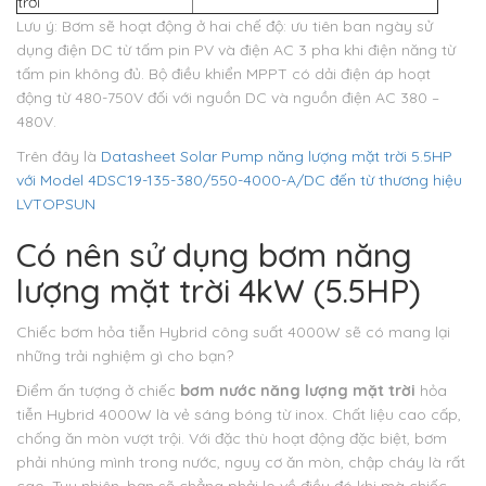
trời
Lưu ý: Bơm sẽ hoạt động ở hai chế độ: ưu tiên ban ngày sử
dụng điện DC từ tấm pin PV và điện AC 3 pha khi điện năng từ
tấm pin không đủ. Bộ điều khiển MPPT có dải điện áp hoạt
động từ 480-750V đối với nguồn DC và nguồn điện AC 380 –
480V.
Trên đây là
Datasheet Solar Pump năng lượng mặt trời 5.5HP
với Model 4DSC19-135-380/550-4000-A/DC đến từ thương hiệu
LVTOPSUN
Có nên sử dụng bơm năng
lượng mặt trời 4kW (5.5HP)
Chiếc bơm hỏa tiễn Hybrid công suất 4000W sẽ có mang lại
những trải nghiệm gì cho bạn?
Điểm ấn tượng ở chiếc
bơm nước năng lượng mặt trời
hỏa
tiễn Hybrid 4000W là vẻ sáng bóng từ inox. Chất liệu cao cấp,
chống ăn mòn vượt trội. Với đặc thù hoạt động đặc biệt, bơm
phải nhúng mình trong nước, nguy cơ ăn mòn, chập cháy là rất