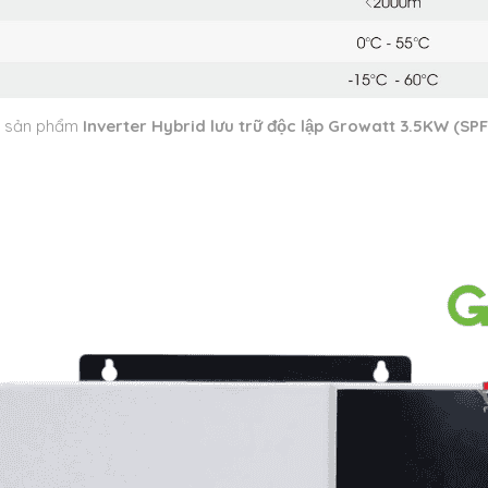
h sản phẩm
Inverter Hybrid lưu trữ độc lập Growatt 3.5KW (S