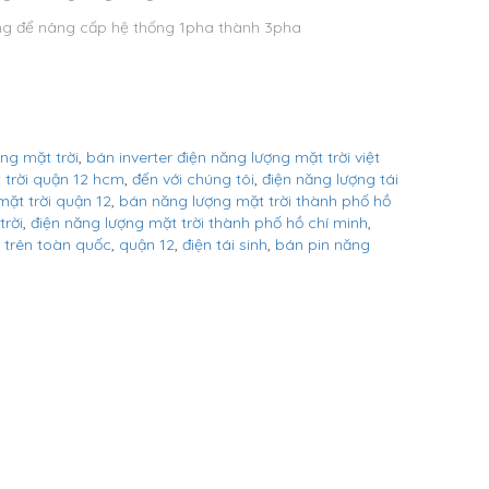
g để nâng cấp hệ thống 1pha thành 3pha
ợng mặt trời
,
bán inverter điện năng lượng mặt trời việt
 trời quận 12 hcm
,
đến với chúng tôi
,
điện năng lượng tái
mặt trời quận 12
,
bán năng lượng mặt trời thành phố hồ
trời
,
điện năng lượng mặt trời thành phố hồ chí minh
,
 trên toàn quốc
,
quận 12
,
điện tái sinh
,
bán pin năng