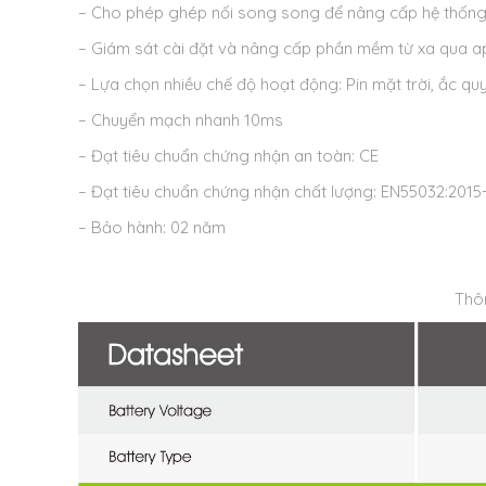
– Cho phép ghép nối song song để nâng cấp hệ thống
– Giám sát cài đặt và nâng cấp phần mềm từ xa qua 
– Lựa chọn nhiều chế độ hoạt động: Pin mặt trời, ắc quy
– Chuyển mạch nhanh 10ms
– Đạt tiêu chuẩn chứng nhận an toàn: CE
– Đạt tiêu chuẩn chứng nhận chất lượng: EN55032:2015
– Bảo hành: 02 năm
Thôn