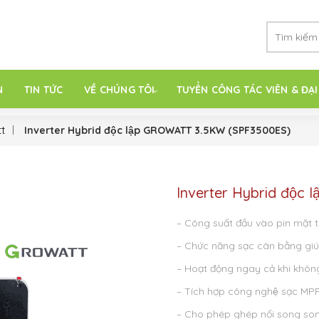
N
TIN TỨC
VỀ CHÚNG TÔI
TUYỂN CÔNG TÁC VIÊN & ĐẠI
t
Inverter Hybrid độc lập GROWATT 3.5KW (SPF3500ES)
Inverter Hybrid độc
– Công suất đầu vào pin mặt tr
– Chức năng sạc cân bằng giúp 
– Hoạt động ngay cả khi không 
– Tích hợp công nghệ sạc MP
– Cho phép ghép nối song so