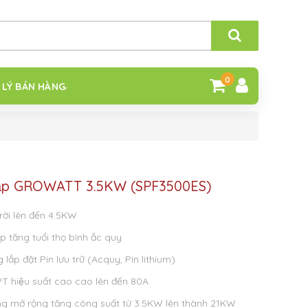
0
 LÝ BÁN HÀNG
 lập GROWATT 3.5KW (SPF3500ES)
ời lên đến 4.5KW
tăng tuổi thọ bình ắc quy
lắp đặt Pin lưu trữ (Acquy, Pin lithium)
PT hiệu suất cao cao lên đến 80A
ng mở rộng tăng công suất từ 3.5KW lên thành 21KW