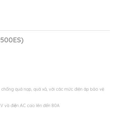
3500ES)
y chống quá nạp, quá xả, với các mức điện áp bảo vệ
 PV và điện AC cao lên đến 80A