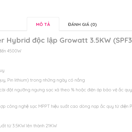
MÔ TẢ
ĐÁNH GIÁ (0)
er Hybrid độc lập Growatt 3.5KW (SPF
 đến 4500W
quy
quy, Pin lithium) trong những ngày có nắng
y, cài đặt ngưỡng ngưng sạc xả theo % hoặc điện áp bảo vệ ắc qu
hợp công nghệ sạc MPPT hiệu suất cao dòng nạp ắc quy từ điện
ất từ 3.5KW lên thành 21KW