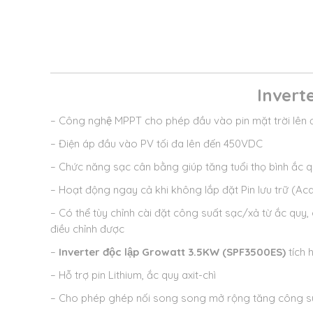
Invert
– Công nghệ MPPT cho phép đầu vào pin mặt trời lên
– Điện áp đầu vào PV tối đa lên đến 450VDC
– Chức năng sạc cân bằng giúp tăng tuổi thọ bình ắc 
– Hoạt động ngay cả khi không lắp đặt Pin lưu trữ (Ac
– Có thể tùy chỉnh cài đặt công suất sạc/xả từ ắc qu
điều chỉnh được
–
Inverter độc lập Growatt 3.5KW (SPF3500ES)
tích 
– Hỗ trợ pin Lithium, ắc quy axit-chì
– Cho phép ghép nối song song mở rộng tăng công su