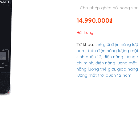
– Cho phép ghép nối song son
14.990.000
₫
Hết hàng
Từ khóa:
thế giới điện năng lư
nam
,
bán điện năng lượng mặt
sinh quận 12
,
điện năng lượng 
chí minh
,
điện năng lượng mặt 
năng lượng thế giới
,
giao hàng
lượng mặt trời quận 12 hcm