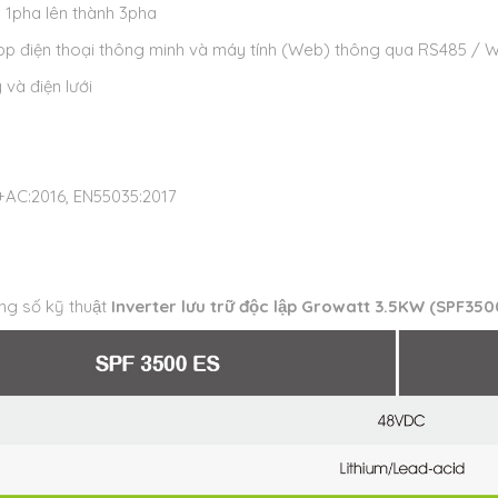
 1pha lên thành 3pha
app điện thoại thông minh và máy tính (Web) thông qua RS485 / W
 và điện lưới
+AC:2016, EN55035:2017
g số kỹ thuật
Inverter lưu trữ độc lập Growatt 3.5KW (SPF35