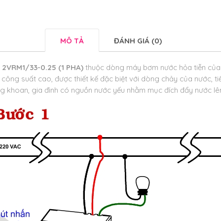
MÔ TẢ
ĐÁNH GIÁ (0)
 2VRM1/33-0.25 (1 PHA)
thuộc dòng máy bơm nước hỏa tiễn của
 công suất cao, được thiết kế đặc biệt với dòng chảy của nước, tiế
g khoan, gia đình có nguồn nước yếu nhằm mục đích đẩy nước lê