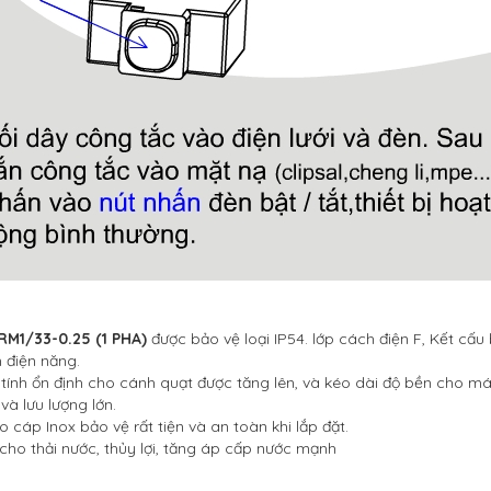
RM1/33-0.25 (1 PHA)
được bảo vệ loại IP54. lớp cách điện F, Kết cấ
m điện năng.
ính ổn định cho cánh quạt được tăng lên, và kéo dài độ bền cho m
à lưu lượng lớn.
cáp Inox bảo vệ rất tiện và an toàn khi lắp đặt.
ho thải nước, thủy lợi, tăng áp cấp nước mạnh