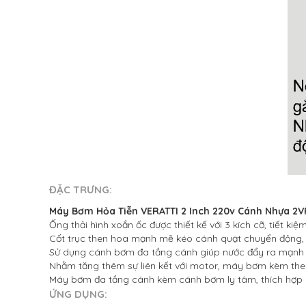
ĐẶC TRƯNG:
Máy Bơm Hỏa Tiễn VERATTI 2 Inch 220v Cánh Nhựa 2V
Ống thải hình xoắn ốc được thiết kế với 3 kích cỡ, tiết kiệ
Cốt trục then hoa mạnh mẽ kéo cánh quạt chuyển động, t
Sử dụng cánh bơm đa tầng cánh giúp nước đẩy ra mạnh v
Nhằm tăng thêm sự liên kết với motor, máy bơm kèm theo 
Máy bơm đa tầng cánh kèm cánh bơm ly tâm, thích hợp c
ỨNG DỤNG: