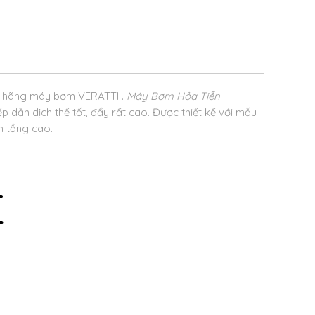
 hãng máy bơm VERATTI .
Máy Bơm Hỏa Tiễn
p dẫn dịch thế tốt, đẩy rất cao. Được thiết kế với mẫu
n tầng cao.