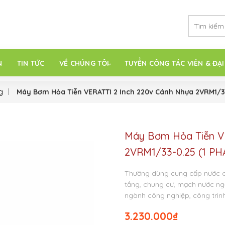
N
TIN TỨC
VỀ CHÚNG TÔI
TUYỂN CÔNG TÁC VIÊN & ĐẠI
g
Máy Bơm Hỏa Tiễn VERATTI 2 Inch 220v Cánh Nhựa 2VRM1/33
Máy Bơm Hỏa Tiễn V
2VRM1/33-0.25 (1 PH
Thường dùng cung cấp nước c
tầng, chung cư, mạch nước n
ngành công nghiệp, công trình
3.230.000
₫