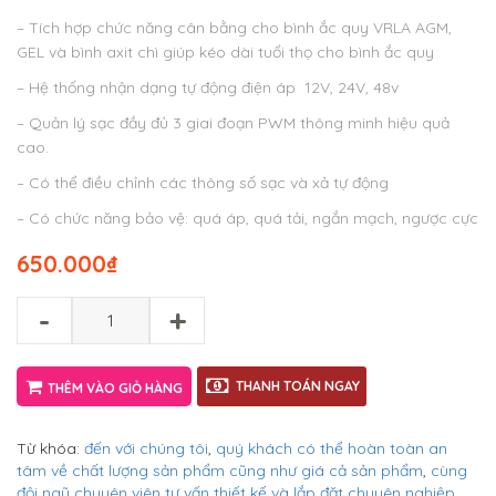
– Tích hợp chức năng cân bằng cho bình ắc quy VRLA AGM,
GEL và bình axit chì giúp kéo dài tuổi thọ cho bình ắc quy
– Hệ thống nhận dạng tự động điện áp 12V, 24V, 48v
– Quản lý sạc đầy đủ 3 giai đoạn PWM thông minh hiệu quả
cao.
– Có thể điều chỉnh các thông số sạc và xả tự động
– Có chức năng bảo vệ: quá áp, quá tải, ngắn mạch, ngược cực
650.000
₫
-
+
THANH TOÁN NGAY
THÊM VÀO GIỎ HÀNG
Từ khóa:
đến với chúng tôi
,
quý khách có thể hoàn toàn an
tâm về chất lượng sản phẩm cũng như giá cả sản phẩm
,
cùng
đội ngũ chuyên viên tư vấn thiết kế và lắp đặt chuyên nghiệp