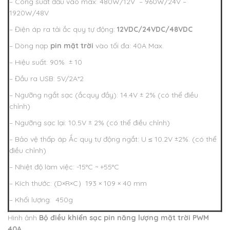
– Công suất đầu vào max: 480W/12V – 960W/24V –
1920W/48V
– Điện áp ra tải ắc quy tự động:
12VDC/24VDC/48VDC
– Dòng nạp
pin mặt trời
vào tối đa: 40A Max.
– Hiệu suất: 90% ± 10
– Đầu ra USB: 5V/2A*2
– Ngưỡng ngắt sạc (ắcquy đầy): 14.4V ± 2% (có thể điều
chỉnh)
– Ngưỡng sạc lại: 10.5V ± 2% (có thể điều chỉnh)
– Bảo vệ thấp áp Ắc quy tự động ngắt: U ≤ 10.2V ±2%. (có thể
điều chỉnh)
– Nhiệt độ làm việc: -15°C ~ +55°C
– Kích thước: (D×R×C）193 × 109 × 40 mm
– Khối lượng: 450g
Hình ảnh
Bộ điều khiển sạc pin năng lượng mặt trời PWM
40A