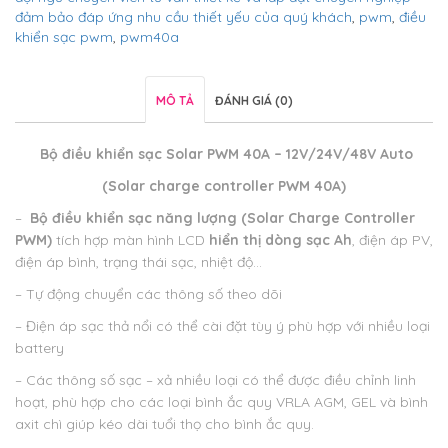
đảm bảo đáp ứng nhu cầu thiết yếu của quý khách
,
pwm
,
điều
khiển sạc pwm
,
pwm40a
MÔ TẢ
ĐÁNH GIÁ (0)
Bộ điều khiển sạc Solar PWM 40A – 12V/24V/48V Auto
(Solar charge controller PWM 40A)
–
Bộ điều khiển sạc năng lượng (Solar Charge Controller
PWM)
tích hợp màn hình LCD
hiển thị dòng sạc Ah
, điện áp PV,
điện áp bình, trạng thái sạc, nhiệt độ…
– Tự động chuyển các thông số theo dõi
– Điện áp sạc thả nổi có thể cài đặt tùy ý phù hợp với nhiều loại
battery
– Các thông số sạc – xả nhiều loại có thể được điều chỉnh linh
hoạt, phù hợp cho các loại bình ắc quy VRLA AGM, GEL và bình
axit chì giúp kéo dài tuổi thọ cho bình ắc quy.