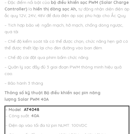
– Đặc điểm nổi bật của
bộ điều khiển sạc PWM
(Solar Charge
Controller)
là
hiển thị dòng sạc Ah,
tự động nhận diện điện áp
ắc quy 12V, 24V, 48V để đưa điện áp sạc phù hợp cho Ắc Quy.
– Tích hợp bảo vệ: ngắn mạch, hở mạch, chống dòng ngược,
quá tải
– Chế độ kiểm soát tải có thể được chọn, chức năng hẹn giờ có
thể được thiết lập lại cho đèn đường vào ban đêm.
– Chế độ cài đặt qua phím bấm chức năng.
– Quản lý sạc đầy đủ 3 giai đoạn PWM thông minh hiệu quả
cao.
– Bảo hành 3 tháng
Thông số kỹ thuật
Bộ điều khiển sạc pin năng
lượng Solar PWM 40A
– Model:
AT4048
– Công suất:
40A
– Điện áp vào tối đa từ pin NLMT: 100VDC