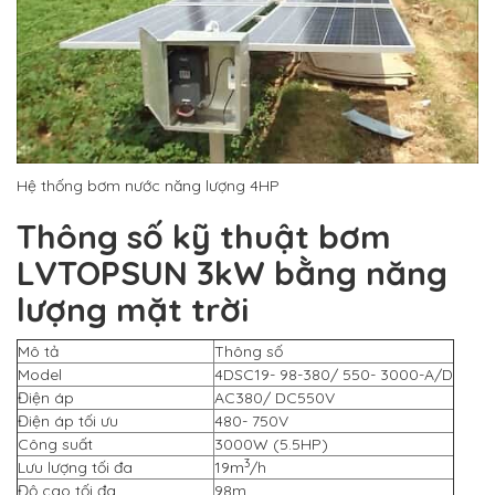
Hệ thống bơm nước năng lượng 4HP
Thông số kỹ thuật bơm
LVTOPSUN 3kW bằng năng
lượng mặt trời
Mô tả
Thông số
Model
4DSC19- 98-380/ 550- 3000-A/D
Điện áp
AC380/ DC550V
Điện áp tối ưu
480- 750V
Công suất
3000W (5.5HP)
3
Lưu lượng tối đa
19m
/h
Độ cao tối đa
98m