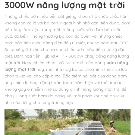
3000W năng lượng mặt trời
Những chiếc bơm hỏa tiễn đặt giếng khoan, hồ chứa chắc hẳn
không còn xa lạ với bà con. Ngoại hình nhỏ gọn, tiện dụng, bơm
dễ dàng làm việc trong môi trường nước vẫn đảm bảo hiểu
quả, độ bền. Thông thường bà con đã quen với những chiếc
bơm hỏa tiễn chạy bằng điện đầy ưu việt, nhưng hôm nay ECO
Solar sẽ giới thiệu cho bà con chiếc bơm hỏa tiễn cực kỳ đặc
biệt. Bơm hỏa tiễn Hybrid 4HP – 3000W chạy bằng năng lượng
mặt trời. Ngạc nhiên chưa!. Với sự ra mắt của dòng
bơm năng
lượng mặt trời
này, mọi nhà nay bỏ túi cho mình thêm sự lựa
chọn tuyệt vời cho cấp nước. Đặc điểm nổi bật của dòng bơm
này chính là hoạt động hoàn toàn thân thiện với môi trường,
không gây ô nhiễm nhờ sử dụng chính năng lượng mặt trời để
chạy. Công suất bơm đa dạng, với mỗi phân khúc sẽ phục vụ
nhu cầu riêng cho từng trường hợp