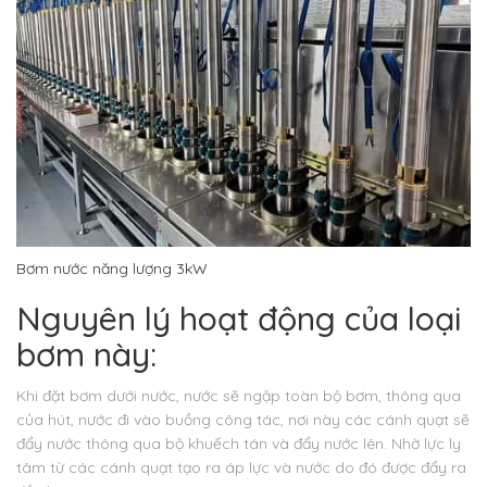
Bơm nước năng lượng 3kW
Nguyên lý hoạt động của loại
bơm này:
Khi đặt bơm dưới nước, nước sẽ ngập toàn bộ bơm, thông qua
của hút, nước đi vào buồng công tác, nơi này các cánh quạt sẽ
đẩy nước thông qua bộ khuếch tán và đẩy nước lên. Nhờ lực ly
tâm từ các cánh quạt tạo ra áp lực và nước do đó được đẩy ra