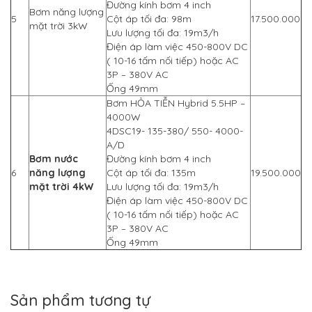
Đường kính bơm 4 inch
Bơm năng lượng
5
Cột áp tối đa: 98m
17.500.000
mặt trời 3kW
Lưu lượng tối đa: 19m3/h
Điện áp làm việc 450-800V DC
( 10-16 tấm nối tiếp)
hoặc AC
3P – 380V AC
Ống 49mm
Bơm HỎA TIỄN Hybrid 5.5HP –
4000W
4DSC19- 135-380/ 550- 4000-
A/D
Bơm nước
Đường kính bơm 4 inch
6
năng lượng
Cột áp tối đa: 135m
19.500.000
mặt trời 4kW
Lưu lượng tối đa: 19m3/h
Điện áp làm việc 450-800V DC
( 10-16 tấm nối tiếp) hoặc AC
3P – 380V AC
Ống 49mm
Sản phẩm tương tự