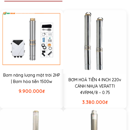
Bơm năng lượng mặt trời 2HP
BƠM HOẢ TIỄN 4 INCH 220v
| Bơm hỏa tiễn 1500w
CÁNH NHỰA VERATTI
9.900.000
₫
4VRM4/8 – 0.75
3.380.000
₫