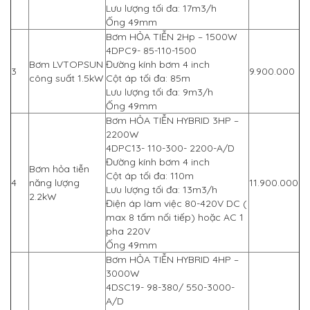
Lưu lượng tối đa: 17m3/h
Ống 49mm
Bơm HỎA TIỄN 2Hp – 1500W
4DPC9- 85-110-1500
Bơm LVTOPSUN
Đường kính bơm 4 inch
3
9.900.000
công suất 1.5kW
Cột áp tối đa: 85m
Lưu lượng tối đa: 9m3/h
Ống 49mm
Bơm HỎA TIỄN HYBRID 3HP –
2200W
4DPC13- 110-300- 2200-A/D
Đường kính bơm 4 inch
Bơm hỏa tiễn
Cột áp tối đa: 110m
4
năng lượng
11.900.000
Lưu lượng tối đa: 13m3/h
2.2kW
Điện áp làm việc 80-420V DC (
max 8 tấm nối tiếp) hoặc AC 1
pha 220V
Ống 49mm
Bơm HỎA TIỄN HYBRID 4HP –
3000W
4DSC19- 98-380/ 550-3000-
A/D