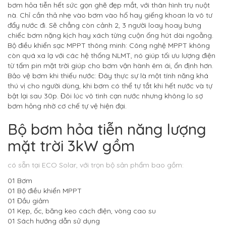
bơm hỏa tiễn hết sức gọn ghẽ đẹp mắt, với thân hình trụ nuột
nà. Chỉ cần thả nhẹ vào bơm vào hố hay giếng khoan là vô tư
đẩy nước đi. Sẽ chẳng còn cảnh 2, 3 người loay hoay bưng
chiếc bơm nặng kịch hay xách từng cuộn ống hút dài ngoằng.
Bộ điều khiển sạc MPPT thông minh: Công nghệ MPPT không
còn quá xa lạ với các hệ thống NLMT, nó giúp tối ưu lượng điện
từ tấm pin mặt trời giúp cho bơm vận hành êm ái, ổn định hơn.
Bảo vệ bơm khi thiếu nước: Đây thực sự là một tính năng khá
thú vị cho người dùng, khi bơm có thể tự tắt khi hết nước và tự
bật lại sau 30p. Đôi lúc vô tình cạn nước nhưng không lo sợ
bơm hỏng nhờ cơ chế tự vệ hiện đại.
Bộ bơm hỏa tiễn năng lượng
mặt trời 3kW gồm
có sẵn tại ECO Solar, với trọn bộ sản phẩm bao gồm:
01 Bơm
01 Bộ điều khiển MPPT
01 Đầu giảm
01 Kẹp, ốc, băng keo cách điện, vòng cao su
01 Sách hướng dẫn sử dụng