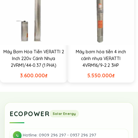
Máy Bơm Hỏa Tiễn VERATTI 2
Máy bơm hỏa tiễn 4 inch
Inch 220v Cánh Nhựa
cánh nhựa VERATTI
2VRM1/44-0.37 (1 PHA)
4VRM16/9-2.2 3HP
3.600.000
₫
5.550.000
₫
ECOPOWER
Hotline: 0909 296 297 - 0937 296 297