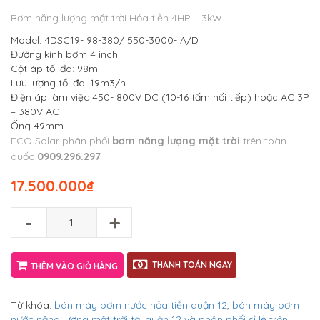
Bơm năng lượng mặt trời Hỏa tiễn 4HP – 3kW
Model: 4DSC19- 98-380/ 550-3000- A/D
Đường kính bơm 4 inch
Cột áp tối đa: 98m
Lưu lượng tối đa: 19m3/h
Điện áp làm việc 450- 800V DC (10-16 tấm nối tiếp) hoặc AC 3P
– 380V AC
Ống 49mm
ECO Solar phân phối
bơm năng lượng mặt trời
trên toàn
quốc
0909.296.297
17.500.000
₫
-
+
THANH TOÁN NGAY
THÊM VÀO GIỎ HÀNG
Từ khóa:
bán máy bơm nước hỏa tiễn quận 12
,
bán máy bơm
nước năng lượng mặt trời tại quận 12 và phân phối sỉ lẻ trên