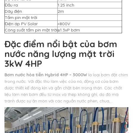
Đầu ra
1.25 inch
Dây điện
2m
Tấm pin mặt trời
Điện áp PV Solar
<800V
Công suất tấm pin mặt trời
≥1.3xP bơm
Đặc điểm nổi bật của bơm
nước năng lượng mặt trời
3kW 4HP
Bơm nước hỏa tiễn Hybrid 4HP – 3000W
là loại bơm đặt chìm
trong nước. Với đặc thù làm việc của nó, động cơ của bơm
được thiết kế đóng kín và gắn chặt bên trong thân. Các chất
liệu làm nên bơm đều từ inox và thép không ghỉ, do đó mà
tránh được sự ăn mòn với các nguồn nước phèn, chua,…