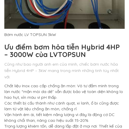
Bơm nước LV TOPSUN 3kW
Ưu điểm bơm hỏa tiễn Hybrid 4HP
– 3000W của LVTOPSUN
Cũng như bao người anh em của mình, chiếc bơm nước hỏa
tiễn Hybrid 4HP – 3kW mang trong mình những tinh túy nhất
với:
Chất liệu Inox cao cấp chống ăn mòn: Vô tư đắm mình trong
làn nước “mặn mòi da dẻ” vẫn được bảo vệ toàn diện không lo
hao hụt, xỉn màu vì pH thấp.
Các thiết bị cấu thành như cánh quạt, xi lanh, ổ bi cũng được
làm từ vật liệu chống ăn mòn, chống rỉ
Vận hành êm ái, tiết kiệm năng lượng vì đây là động cơ DC
không chổi than, nâng cao hiệu suất 15-20%
Trọng lượng khiêm tốn, dễ dàng lắp đặt ở mọi nơi: Thiết kế của