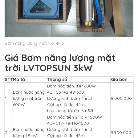
Bơm năng lượng mặt trời 4Hp
Giá Bơm năng lượng mặt
trời LVTOPSUN 3kW
STT
Mô tả
Thông số
Giá bán
Bơm hỏa tiễn 1HP 600W
Bơm nước năng
4DPC6- 42-48-600
1
lượng mặt trời
Đường kính bơm 4 inch
8.000.000
600W
Cột áp tối đa: 42m
Lưu lượng tối đa: 6m3/h
Bơm hỏa tiễn 2Hp – 1500W
4DPC17- 48-110-1500
Bơm nước năng
Đường kính bơm 4 inch
2
9.900.000
lượng 1.5kW
Cột áp tối đa: 48m